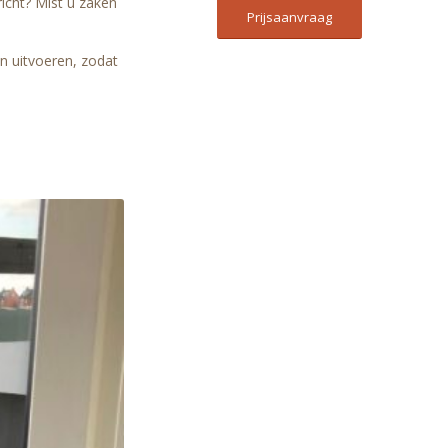
icht? Mist u zaken
Prijsaanvraag
n uitvoeren, zodat