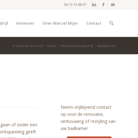
06 15 16 88 07
drijf
Hovenier
Over Marcel Mijer
Contact
U bevindt zich hier:
Home
/
Allround klusbedrijf
/
Badkamers
Neem vrijblijvend contact
op voor de renovatie,
verbouwing of restyling van
 gaan of onder een
uw badkamer.
n ontspanning geeft