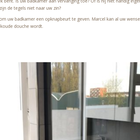
 bent. Is uw badkamer aan vervanging toe? Of is hij niet handig inger
ijn de tegels niet naar uw zin?
 om uw badkamer een opknapbeurt te geven. Marcel kan al uw wense
koude douche wordt.